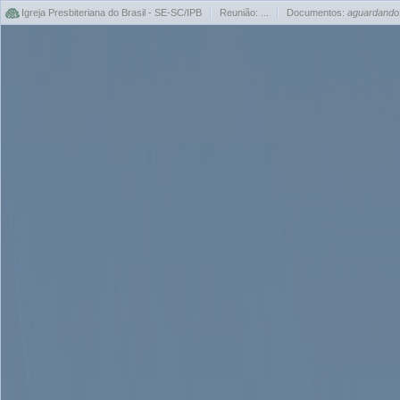
Igreja Presbiteriana do Brasil - SE-SC/IPB
Reunião: ...
Documentos:
aguardando.
Carr